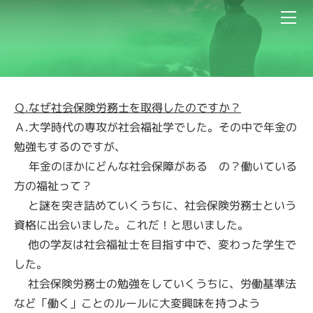
HOME
ご挨拶
業務内容
代表プロフィール
当事務所について
Ｑ.なぜ社会保険労務士を取得したのですか？
お問い合わせ
Ａ.大学時代の専攻が社会福祉学でした。その中で年金の
勉強もするのですが、
キャンペーン
年金のほかにどんな社会保障がある の？働いている
方の福祉って？
と謎を突き詰めていくうちに、社会保険労務士という
資格に出会いました。これだ！と思いました。
他の学友は社会福祉士を目指す中で、変わった学生で
した。
社会保険労務士の勉強をしていくうちに、労働基準法
など「働く」ことのルールに大変興味を持つよう